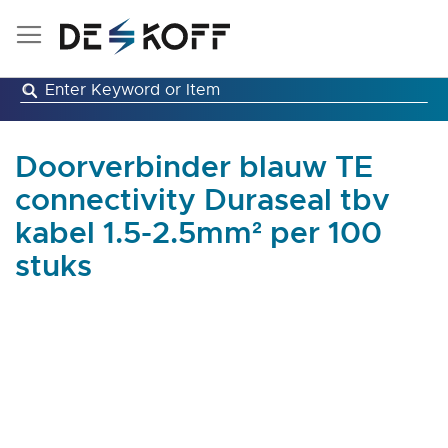
Ga
naar
de
inhoud
Doorverbinder blauw TE
connectivity Duraseal tbv
kabel 1.5-2.5mm² per 100
stuks
Ga
naar
het
einde
van
de
afbeeldingen-