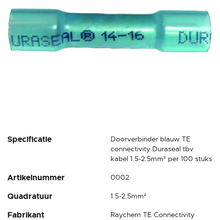
gallerij
Ga
Specificatie
Doorverbinder blauw TE
naar
connectivity Duraseal tbv
het
kabel 1.5-2.5mm² per 100 stuks
begin
Artikelnummer
0002
van
de
Quadratuur
1.5-2.5mm²
afbeeldingen-
gallerij
Fabrikant
Raychem TE Connectivity