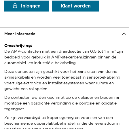
Inloggen
Klant worden
Meer informatie
Meer
informatie
De AMP-contacten met een draadsectie van 0,5 tot 1 mm² zijn
bedoeld voor gebruik in AMP-stekerbehuizingen binnen de
automobiel- en industriële bekabeling.
Deze contacten zijn geschikt voor het aansluiten van dunne
signaalkabels en worden veel toegepast in sensorbekabeling,
voertuigelektronica en installatiesystemen waar ruimte en
gewicht een rol spelen.
De contacten worden gecrimpt op de geleider en bieden na
montage een gasdichte verbinding die corrosie en oxidatie
tegengaat.
Ze zijn vervaardigd uit koperlegering en voorzien van een
beschermende oppervlaktebehandeling die de levensduur in
vochtige en warme omgevingen verlengt.