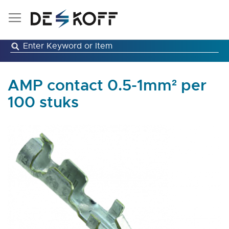
Ga
naar
de
inhoud
AMP contact 0.5-1mm² per
100 stuks
Ga
naar
het
einde
van
de
afbeeldingen-
gallerij