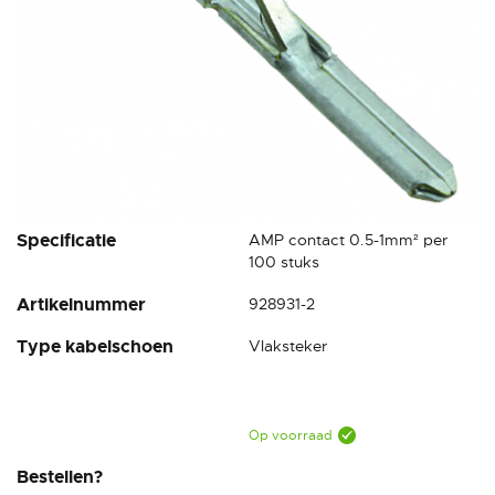
Ga
Specificatie
AMP contact 0.5-1mm² per
naar
100 stuks
het
Artikelnummer
928931-2
begin
van
Type kabelschoen
Vlaksteker
de
afbeeldingen-
gallerij
Op voorraad
Bestellen?