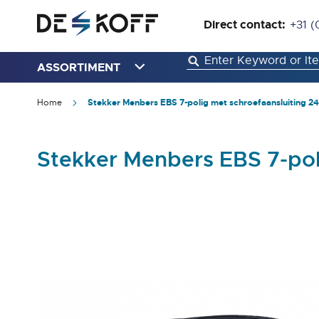
Direct contact:
+31 (
ASSORTIMENT
Home
Stekker Menbers EBS 7-polig met schroefaansluiting 24V
Stekker Menbers EBS 7-poli
Ga
naar
het
einde
van
de
afbeeldingen-
gallerij