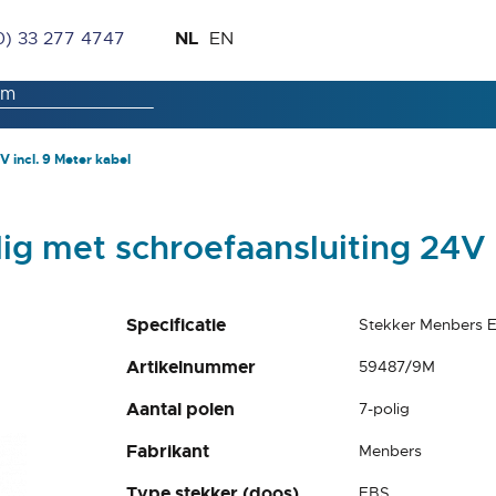
Ga
Taal
NL
0) 33 277 4747
EN
naar
de
inhoud
 incl. 9 Meter kabel
g met schroefaansluiting 24V i
Specificatie
Stekker Menbers EB
Artikelnummer
59487/9M
Aantal polen
7-polig
Fabrikant
Menbers
Type stekker (doos)
EBS