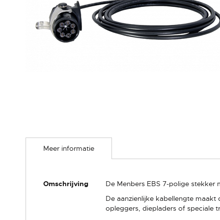
Ga
naar
Meer informatie
het
begin
van
de
Meer
Omschrijving
De Menbers EBS 7-polige stekker me
afbeeldingen-
informatie
gallerij
De aanzienlijke kabellengte maakt 
opleggers, diepladers of speciale 