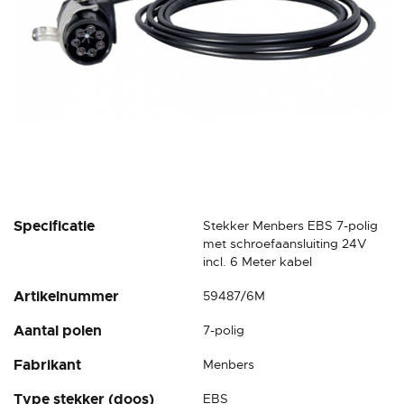
Ga
Specificatie
Stekker Menbers EBS 7-polig
naar
met schroefaansluiting 24V
het
incl. 6 Meter kabel
begin
Artikelnummer
59487/6M
van
de
Aantal polen
7-polig
afbeeldingen-
gallerij
Fabrikant
Menbers
Type stekker (doos)
EBS