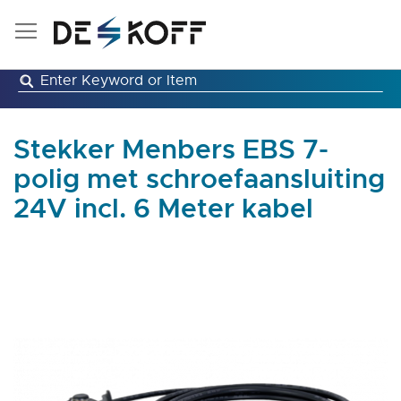
Ga
naar
de
inhoud
Stekker Menbers EBS 7-
polig met schroefaansluiting
24V incl. 6 Meter kabel
Ga
naar
het
einde
van
de
afbeeldingen-
gallerij