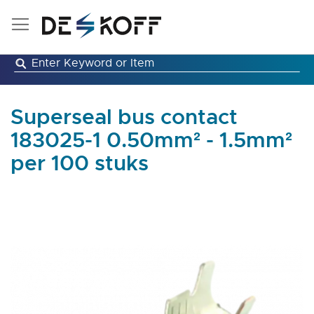
Ga
naar
de
inhoud
Superseal bus contact
183025-1 0.50mm² - 1.5mm²
per 100 stuks
Ga
naar
het
einde
van
de
afbeeldingen-
gallerij