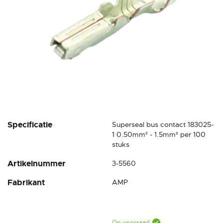
Ga
Specificatie
Superseal bus contact 183025-
naar
1 0.50mm² - 1.5mm² per 100
het
stuks
begin
Artikelnummer
3-5560
van
de
Fabrikant
AMP
afbeeldingen-
gallerij
Op voorraad