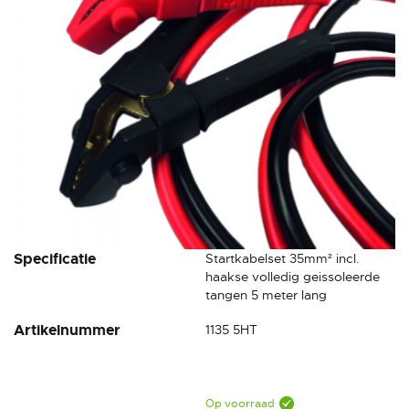
gallerij
Ga
Specificatie
Startkabelset 35mm² incl.
naar
haakse volledig geissoleerde
het
tangen 5 meter lang
begin
Artikelnummer
1135 5HT
van
de
afbeeldingen-
gallerij
Op voorraad