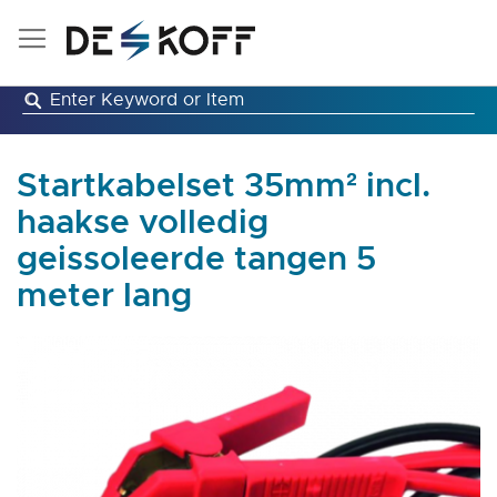
Ga
naar
de
inhoud
Startkabelset 35mm² incl.
haakse volledig
geissoleerde tangen 5
meter lang
Ga
naar
het
einde
van
de
afbeeldingen-