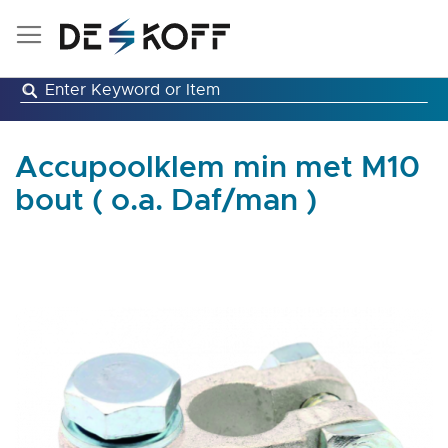
Ga
naar
de
inhoud
Accupoolklem min met M10
bout ( o.a. Daf/man )
Ga
naar
het
einde
van
de
afbeeldingen-
gallerij