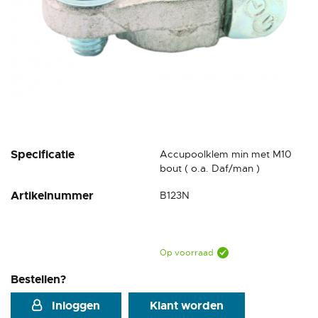
Ga
Specificatie
Accupoolklem min met M10
naar
bout ( o.a. Daf/man )
het
Artikelnummer
B123N
begin
van
de
afbeeldingen-
gallerij
Op voorraad
Bestellen?
Inloggen
Klant worden