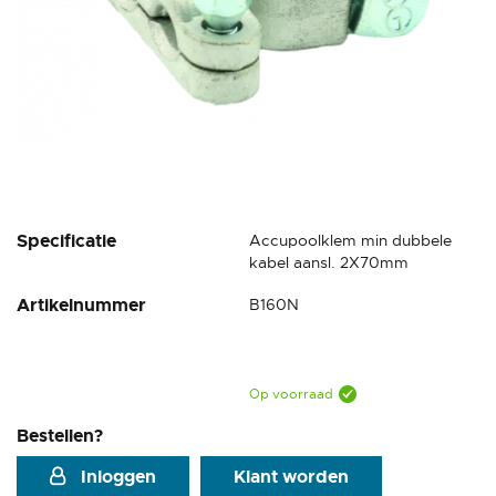
Ga
Specificatie
Accupoolklem min dubbele
naar
kabel aansl. 2X70mm
het
Artikelnummer
B160N
begin
van
de
afbeeldingen-
gallerij
Op voorraad
Bestellen?
Inloggen
Klant worden