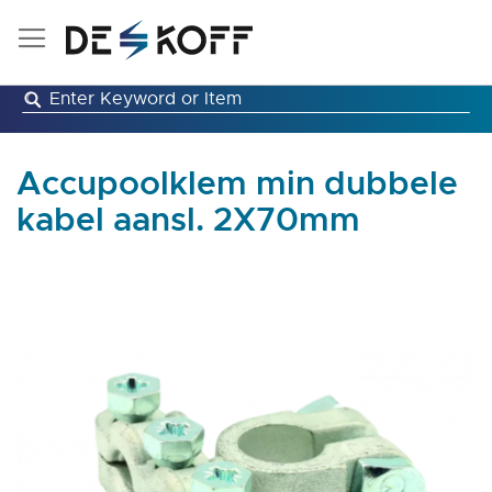
Ga
naar
de
inhoud
Accupoolklem min dubbele
kabel aansl. 2X70mm
Ga
naar
het
einde
van
de
afbeeldingen-
gallerij