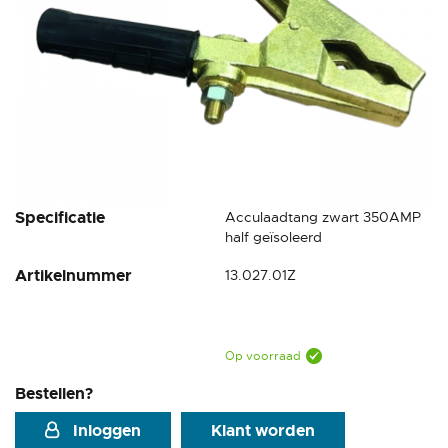
Ga
Specificatie
Acculaadtang zwart 350AMP
naar
half geïsoleerd
het
Artikelnummer
13.027.01Z
begin
van
de
afbeeldingen-
gallerij
Op voorraad
Bestellen?
Inloggen
Klant worden