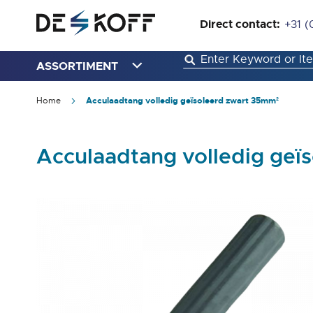
Direct contact:
+31 (
ASSORTIMENT
Home
Acculaadtang volledig geïsoleerd zwart 35mm²
Acculaadtang volledig geï
Ga
naar
het
einde
van
de
afbeeldingen-
gallerij