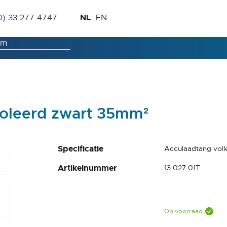
Ga
Taal
NL
0) 33 277 4747
EN
naar
de
inhoud
soleerd zwart 35mm²
Specificatie
Acculaadtang voll
Artikelnummer
13.027.01T
Op voorraad