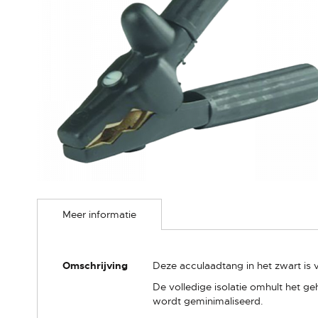
Ga
naar
Meer informatie
het
begin
van
de
Meer
Omschrijving
Deze acculaadtang in het zwart is
afbeeldingen-
informatie
gallerij
De volledige isolatie omhult het g
wordt geminimaliseerd.