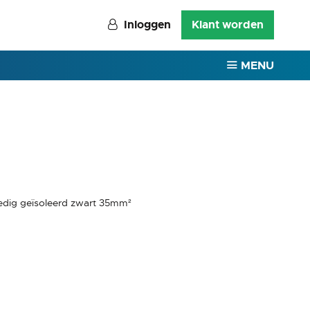
Inloggen
Klant worden
MENU
edig geïsoleerd zwart 35mm²